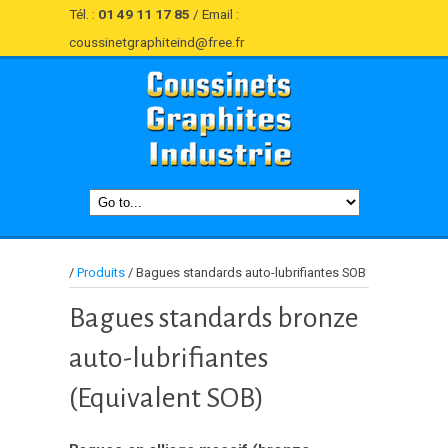
Tél. :
01 49 11 17 85
/ Email :
coussinetgraphiteind@free.fr
/
Produits
/
Bagues standards auto-lubrifiantes SOB
Bagues standards bronze
auto-lubrifiantes
(Equivalent SOB)