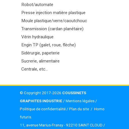
Robot/automate
Presse injection matière plastique
Moule plastique/verre/caoutchouc
Transmission (cardan planétaire)
Vérin hydraulique
Engin TP (galet, roue, flèche)
Sidérurgie, papeterie
Sucrerie, alimentaire
Centrale, etc...
© Copyright 2017-2026
COUSSINETS
GRAPHITES INDUSTRIE
/
Mentions légales
/
Politique de confidentialité
/
Plan du site
/
Homo
futuris
.
11, avenue Marius-Franay - 92210 SAINT CLOUD /